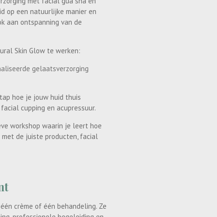
rzorging met facial gua sha en
id op een natuurlijke manier en
ook aan ontspanning van de
tural Skin Glow te werken:
aliseerde gelaatsverzorging
tap hoe je jouw huid thuis
 facial cupping en acupressuur.
eve workshop waarin je leert hoe
met de juiste producten, facial
nt
 één crème of één behandeling. Ze
ing, professionele begeleiding en