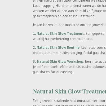
Binnen Natural Skin Glow combineren we huidve
facial cupping. Hierdoor ondersteunen we de hu
werken we niet alleen aan de huid zelf, maar 
gezichtsspieren en een frisse uitstraling.
Je kan kiezen uit drie manieren om aan jouw Na
1. Natural Skin Glow Treatment:
Een geperson
waarbij huidverbetering centraal staat.
2. Natural Skin Glow Routine:
Leer stap voor s
ondersteunt met huidverzorging, facial gua sha,
3.
Natural Skin Glow Workshop:
Een interacti
je zelf een doeltreffende thuisroutine opbouwt 
gua sha en facial cupping.
Natural Skin Glow Treatme
Een gezonde, stralende huid ontstaat niet door
bouw je stap voor stap op met de juiste verzorg