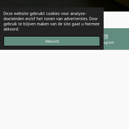
Deze website gebruikt cookies voor analyse-
doeleinden en/of het tonen van advertenties. Door
Edelsteensieraden
gebruik te blijven maken van de site gaat u hiermee
akkoord.
Onze edelsteensieraden zijn met zorg samengesteld om niet
Akkoord
alleen te stralen, maar ook te ondersteunen in balans, energie
E-mailadres
Kaart
Instagram
en innerlijke rust. Draag ze als krachtig accessoire of als
dagelijks anker voor jouw intenties en welzijn
Shop hier