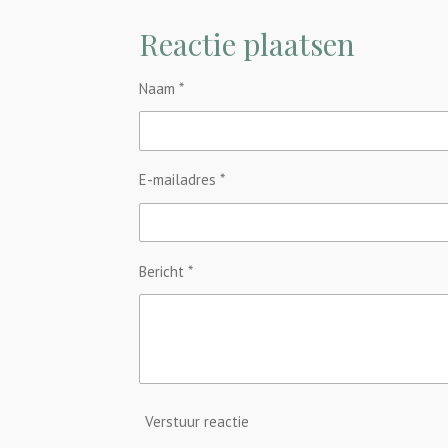
e
e
h
l
e
a
Reactie plaatsen
e
l
r
n
e
Naam *
E-mailadres *
Bericht *
Verstuur reactie