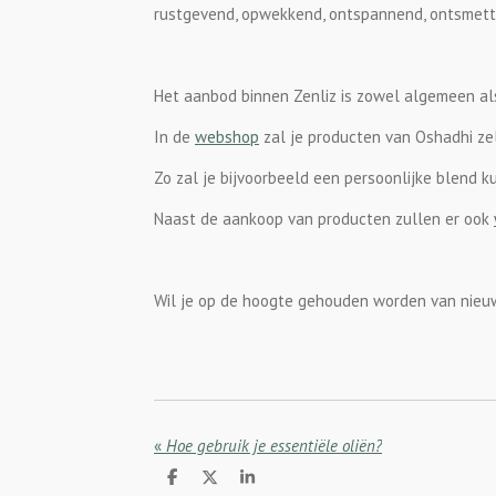
rustgevend, opwekkend, ontspannend, ontsmettend
Het aanbod binnen Zenliz is zowel algemeen als
In de
webshop
zal je producten van Oshadhi ze
Zo zal je bijvoorbeeld een persoonlijke blend 
Naast de aankoop van producten zullen er ook
Wil je op de hoogte gehouden worden van nieuw
«
Hoe gebruik je essentiële oliën?
D
D
S