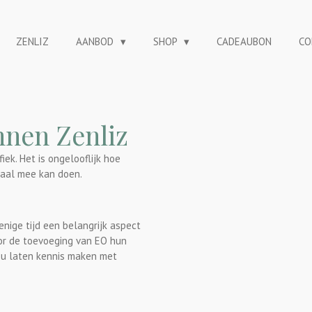
ZENLIZ
AANBOD
SHOP
CADEAUBON
CO
nnen Zenliz
ek. Het is ongelooflijk hoe
emaal mee kan doen.
 enige tijd een belangrijk aspect
oor de toevoeging van EO hun
jou laten kennis maken met