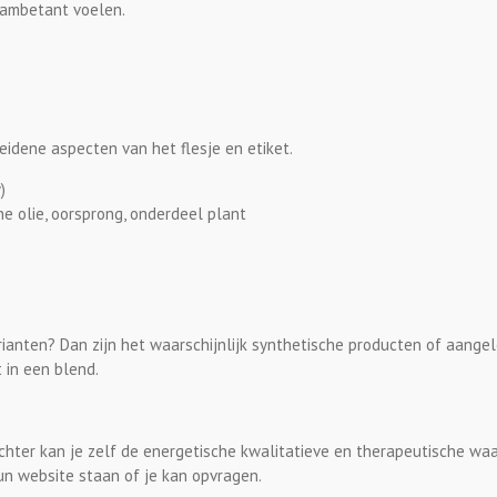
ch ambetant voelen.
heidene aspecten van het flesje en etiket.
)
he olie, oorsprong, onderdeel plant
arianten? Dan zijn het waarschijnlijk synthetische producten of aangel
 in een blend.
n! Echter kan je zelf de energetische kwalitatieve en therapeutische w
hun website staan of je kan opvragen.