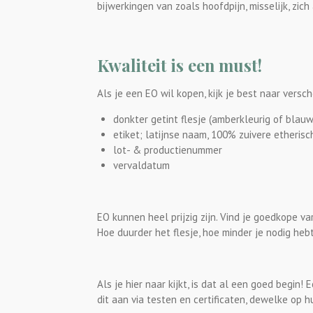
bijwerkingen van zoals hoofdpijn, misselijk, zi
Kwaliteit
is een must!
Als je een EO wil kopen, kijk je best naar versc
donkter getint flesje (amberkleurig of blauw
etiket; latijnse naam, 100% zuivere etherisc
lot- & productienummer
vervaldatum
EO kunnen heel prijzig zijn. Vind je goedkope v
Hoe duurder het flesje, hoe minder je nodig hebt
Als je hier naar kijkt, is dat al een goed begi
dit aan via testen en certificaten, dewelke op 