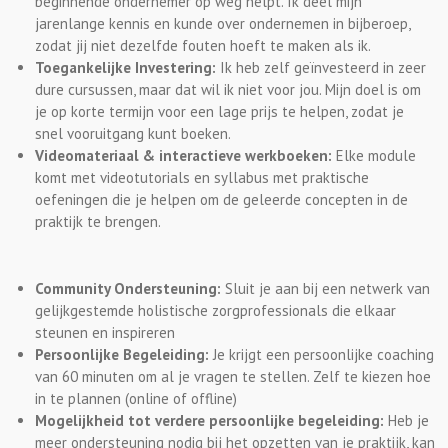
beginnende ondernemer op weg helpt. Ik deel mijn
jarenlange kennis en kunde over ondernemen in bijberoep,
zodat jij niet dezelfde fouten hoeft te maken als ik.
Toegankelijke Investering:
Ik heb zelf geïnvesteerd in zeer
dure cursussen, maar dat wil ik niet voor jou. Mijn doel is om
je op korte termijn voor een lage prijs te helpen, zodat je
snel vooruitgang kunt boeken.
Videomateriaal & interactieve werkboeken:
Elke module
komt met videotutorials en syllabus met praktische
oefeningen die je helpen om de geleerde concepten in de
praktijk te brengen.
Community Ondersteuning:
Sluit je aan bij een netwerk van
gelijkgestemde holistische zorgprofessionals die elkaar
steunen en inspireren
Persoonlijke Begeleiding:
Je krijgt een persoonlijke coaching
van 60 minuten om al je vragen te stellen. Zelf te kiezen hoe
in te plannen (online of offline)
Mogelijkheid tot verdere persoonlijke begeleiding:
Heb je
meer ondersteuning nodig bij het opzetten van je praktijk, kan