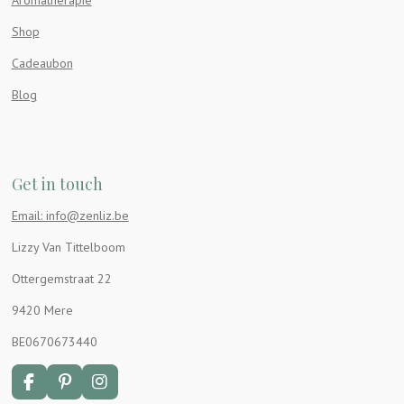
Shop
Cadeaubon
Blog
Get in touch
Email: info@zenliz.be
Lizzy Van Tittelboom
Ottergemstraat 22
9420 Mere
BE0670673440
F
P
I