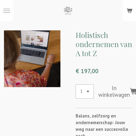
Ga
direct
naar
de
hoofdinhoud
Holistisch
ondernemen van
A tot Z
€ 197,00
In
winkelwagen
Balans, zelfzorg en
ondernemerschap: Jouw
weg naar een succesvolle
zaak