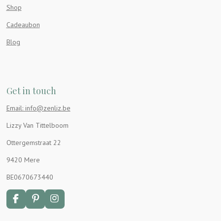
Shop
Cadeaubon
Blog
Get in touch
Email: info@zenliz.be
Lizzy Van Tittelboom
Ottergemstraat 22
9420 Mere
BE0670673440
F
P
I
a
i
n
c
n
s