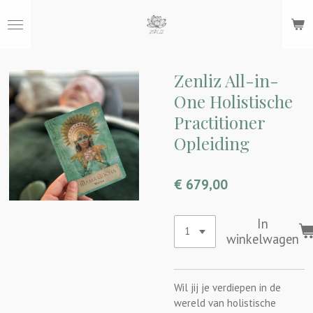
Ga
direct
naar
de
hoofdinhoud
Zenliz All-in-
One Holistische
Practitioner
Opleiding
€ 679,00
In
winkelwagen
Wil jij je verdiepen in de
wereld van holistische