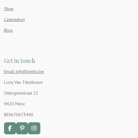
Shop
Cadeaubon
Blog
Get in touch
Email: info@zenliz.be
Lizzy Van Tittelboom
Ottergemstraat 22
9420 Mere
BE0670673440
F
P
I
a
i
n