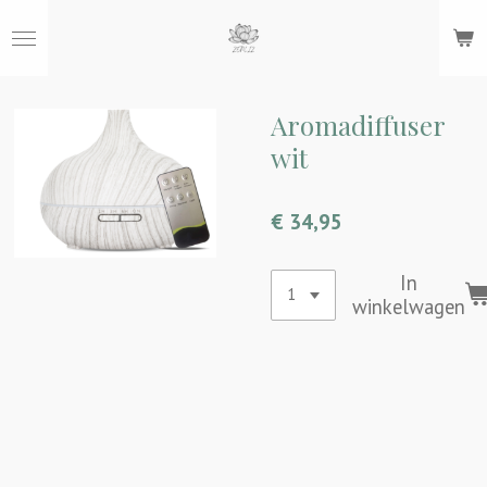
Ga
direct
naar
de
hoofdinhoud
Aromadiffuser
wit
€ 34,95
In
winkelwagen