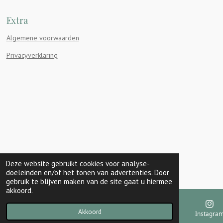
c
n
s
e
t
t
Extra
b
e
a
o
r
g
Algemene voorwaarden
o
e
r
k
s
a
Privacyverklaring
t
m
Deze website gebruikt cookies voor analyse-
doeleinden en/of het tonen van advertenties. Door
gebruik te blijven maken van de site gaat u hiermee
akkoord.
Akkoord
E-mailadres
Kaart
Instagra