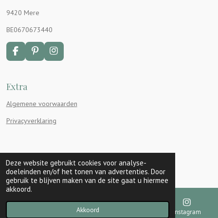
9420 Mere
BE0670673440
F
P
I
a
i
n
c
n
s
e
t
t
Extra
b
e
a
o
r
g
Algemene voorwaarden
o
e
r
k
s
a
Privacyverklaring
t
m
Deze website gebruikt cookies voor analyse-
doeleinden en/of het tonen van advertenties. Door
gebruik te blijven maken van de site gaat u hiermee
akkoord.
Akkoord
E-mailadres
Kaart
Instagram