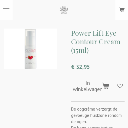
Ga
direct
naar
de
hoofdinhoud
Power Lift Eye
Contour Cream
(15ml)
€ 32,95
In
winkelwagen
De oogcrème verzorgt de
gevoelige huidzone rondom
de ogen.
De hoge concentraties