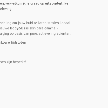
ren, verwelkom ik je graag op
uitzonderlijke
eleving:
ndeling om jouw huid te laten stralen. Ideaal
nieuwe
Body&Bess
skin care gamma –
orging op basis van pure, actieve ingrediënten.
ikbare tijdsloten
sen zijn beperkt!