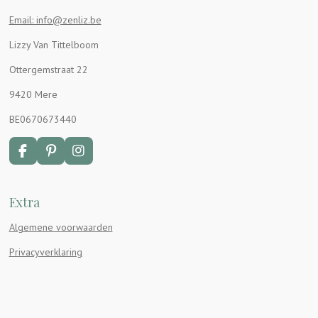
Email: info@zenliz.be
Lizzy Van Tittelboom
Ottergemstraat 22
9420 Mere
BE0670673440
F
P
I
a
i
n
c
n
s
e
t
t
Extra
b
e
a
o
r
g
Algemene voorwaarden
o
e
r
k
s
a
Privacyverklaring
t
m