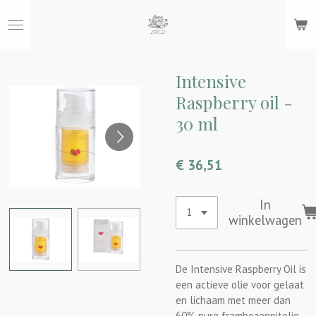
Ga
direct
naar
de
hoofdinhoud
Intensive
Raspberry oil -
30 ml
€ 36,51
In
winkelwagen
De Intensive Raspberry Oil is
een actieve olie voor gelaat
en lichaam met meer dan
60% pure frambozenpitolie