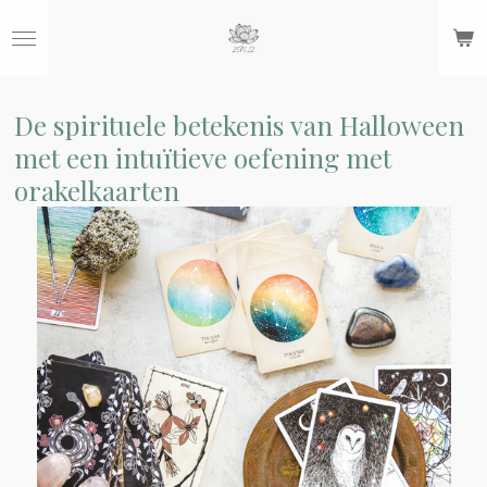
Ga
direct
naar
de
hoofdinhoud
De spirituele betekenis van Halloween
met een intuïtieve oefening met
orakelkaarten