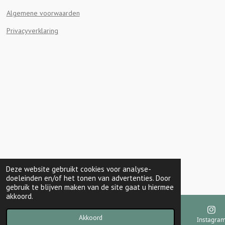
o
r
g
Algemene voorwaarden
o
e
r
k
s
a
Privacyverklaring
t
m
Deze website gebruikt cookies voor analyse-
doeleinden en/of het tonen van advertenties. Door
gebruik te blijven maken van de site gaat u hiermee
akkoord.
Akkoord
E-mailadres
Kaart
Instagra