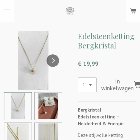
Ga
direct
naar
de
hoofdinhoud
Edelsteenketting
Bergkristal
€ 19,99
In
winkelwagen
Bergkristal
Edelsteenketting –
Helderheid & Energie
Deze stijlvolle ketting