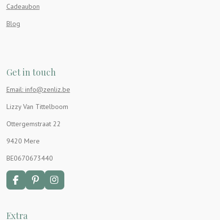
Cadeaubon
Blog
Get in touch
Email: info@zenliz.be
Lizzy Van Tittelboom
Ottergemstraat 22
9420 Mere
BE0670673440
F
P
I
a
i
n
c
n
s
e
t
t
Extra
b
e
a