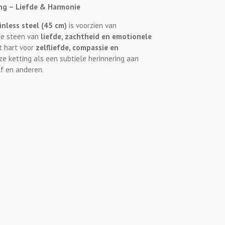
ng – Liefde & Harmonie
inless steel (45 cm)
is voorzien van
de steen van
liefde, zachtheid en emotionele
t hart voor
zelfliefde, compassie en
eze ketting als een subtiele herinnering aan
elf en anderen.