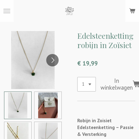
Ga
direct
naar
de
hoofdinhoud
Edelsteenketting
robijn in Zoïsiet
€ 19,99
In
winkelwagen
Robijn in Zoisiet
Edelsteenketting – Passie
& Versterking