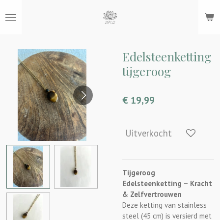
Ga
direct
naar
de
hoofdinhoud
Edelsteenketting
tijgeroog
€ 19,99
Uitverkocht
Tijgeroog
Edelsteenketting – Kracht
& Zelfvertrouwen
Deze ketting van stainless
steel (45 cm) is versierd met