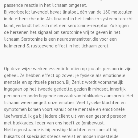
passende reactie in het lichaam omgezet.
Bijvoorbeeld; lavendel bevat linalool, één van de 160 moleculen
in de etherische olie. Als linalool in het limbisch systeem terecht
komt, verbindt het zich met een serotonine-receptor. Zo krijgen
de hersenen het signaal om serotonine vrij te geven in het
lichaam. Serotonine is een neurotransmitter, die voor een
kalmerend & rustgevend effect in het lichaam zorgt.
Op deze wijze werken essentiële oliën op jou als persoon in zijn
geheel. Ze hebben effect op zowel je fysieke als emotionele,
mentale en spirituele persoon. Bij Zenliz wordt voornamelijk
ingegaan op het tweede gedeelte, gezien ik mindset, innerlijk
persoon en onderliggende oorzaak van blokkades aanspreek. Het
lichaam weerspiegelt onze emoties. Veel fysieke klachten en
symptomen komen voort vanuit onze mentale en emotionele
leefwereld. Ik ga bij iedere cliënt uit van een gezond persoon
met blokkades. Ieder van ons heeft ze (on)bewust.
Niettegenstaande is bij ernstige klachten een consult bij
huisarts of specialist steeds vereist en mogen ingestelde