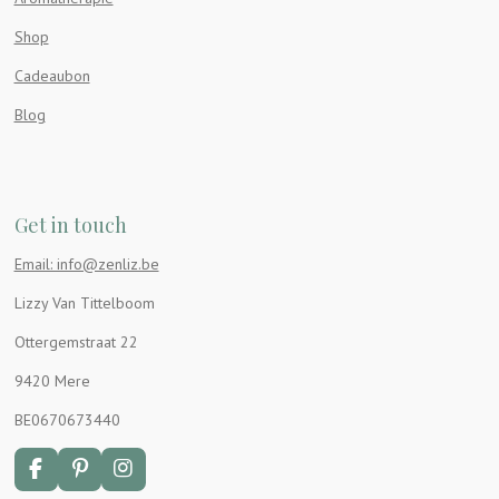
Shop
Cadeaubon
Blog
Get in touch
Email: info@zenliz.be
Lizzy Van Tittelboom
Ottergemstraat 22
9420 Mere
BE0670673440
F
P
I
a
i
n