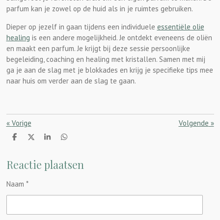
parfum kan je zowel op de huid als in je ruimtes gebruiken.
Dieper op jezelf in gaan tijdens een individuele
essentiële olie
healing
is een andere mogelijkheid. Je ontdekt eveneens de oliën
en maakt een parfum. Je krijgt bij deze sessie persoonlijke
begeleiding, coaching en healing met kristallen. Samen met mij
ga je aan de slag met je blokkades en krijg je specifieke tips mee
naar huis om verder aan de slag te gaan.
«
Vorige
Volgende
»
D
D
S
D
e
e
h
e
l
e
a
l
Reactie plaatsen
e
l
r
e
n
e
n
Naam *