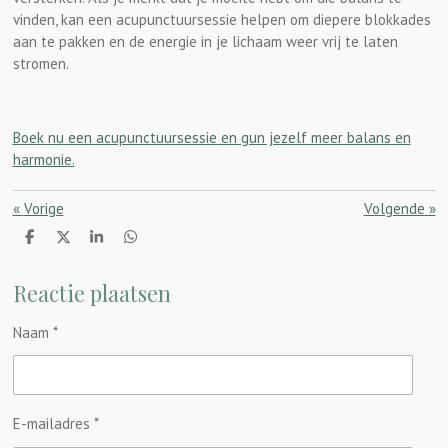
vinden, kan een acupunctuursessie helpen om diepere blokkades
aan te pakken en de energie in je lichaam weer vrij te laten
stromen.
Boek
nu
een
acupunctuursessie
en
gun jezelf meer
balans
en
harmonie.
«
Vorige
Volgende
»
D
D
S
D
e
e
h
e
l
e
a
l
Reactie plaatsen
e
l
r
e
n
e
n
Naam *
E-mailadres *