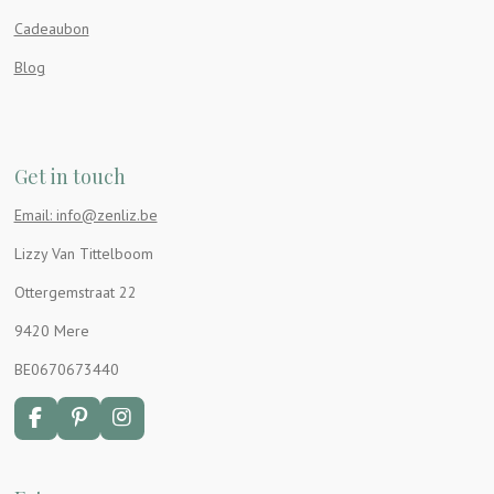
Cadeaubon
Blog
Get in touch
Email: info@zenliz.be
Lizzy Van Tittelboom
Ottergemstraat 22
9420 Mere
BE0670673440
F
P
I
a
i
n
c
n
s
e
t
t