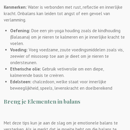
Kenmerken:
Water is verbonden met rust, reflectie en innerlijke
kracht. Onbalans kan leiden tot angst of een gevoel van
verlamming.
Oefening:
Doe een yin-yoga houding zoals de kindhouding
(Balasana) om je nieren te kalmeren en je innerlijke kracht te
voelen.
Voeding:
Voeg voedzame, zoute voedingsmiddelen zoals vis,
zeewier of misosoep toe aan je dieet om je nieren te
ondersteunen.
Etherische olie:
Gebruik vetiverolie om een diepe,
kalmerende basis te creëren.
Edelsteen:
chalcedoon, welke staat voor innerlijke
beweeglijkheid, speels, levenskracht en doelbereikend
Breng je Elementen in balans
Met deze tips kun je aan de slag om je emotionele balans te
versterken. Als je merkt dat je moeite hebt om die balans te