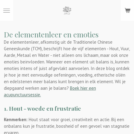
Ga
direct
naar
de
hoofdinhoud
De elementenleer en emoties
De elementenleer, afkomstig uit de Traditionele Chinese
Geneeskunde (TCM), beschrijft hoe de vijf elementen - Hout, Vuur,
Aarde, Metaal en Water - niet alleen ons lichaam, maar ook onze
emoties beïnvloeden. Wanneer een element uit balans is, kunnen
emoties intens of juist afgevlakt aanvoelen. In deze blog ontdek
je hoe je met eenvoudige oefeningen, voeding, etherische oliën
en edelstenen meer balans kunt brengen in elk element. Wil je
diepgaand werken aan je balans?
Boek
hier
een
acupunctuursessie
.
1. Hout - woede en frustratie
Kenmerken:
Hout staat voor groei, creativiteit en actie. Bij een
onbalans kun je frustratie, boosheid of een gevoel van stagnatie
ervaren.